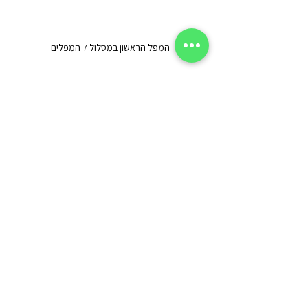
המפל הראשון במסלול 7 המפלים
יום 12: החוף הדרומי הפראי
יצאנו ליום טיול 
לאזור הדרום הפראי של 
האי
, בליווי מדריך מקומי. נסענו מהמלון 
לכיוון חוף Gris Gris, כשבדרך נהנינו 
מהנופים עוצרי הנשימה של החוף הדרומי - 
הדרך עצמה היא אטרקציה של ממש. בדרך 
עצרנו לקפה ומאפה  ב 
Kind Coffee
, מקום 
קטן ונעים עם קפה איכותי ומאפים מעולים.
לאחר שהגענו לחוף Gris Gris, יצאנו 
למסלול הליכה קצר ויפהפה שהוביל אותנו ל
Cascade Mamzelle - מפל קסום
 ונקודת 
צילום נהדרת. משם המשיך המדריך איתנו 