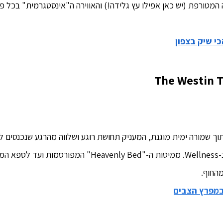
המטורפת (יש כאן אפילו עץ גלידה!) והאווירה ה"אינסטגרמית" בכל פינ
כי שיק בצפון
The Westin T
תוך שמורה ימית מוגנת, המעניק תחושת רוגע ושלווה מהרגע שנכנסים לל
המלון מתמקד ב-Wellness. ממיטות ה-"eavenly Bed
מהחוף.
במפרץ הצבים