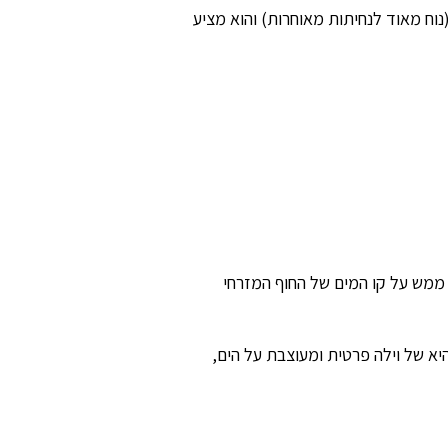
שדה התעופה (נוח מאוד לנחיתות מאוחרות) והוא מציע
דים מעל גיל 12 מתקבלים, המלון ממוקם ממש על קו המים של החוף המזרחי
קיים, כאן התחושה היא של וילה פרטית ומעוצבת על הים,