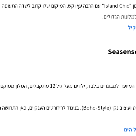
העיצוב הוא בסגנון "Island Chic" עם הרבה עץ וקש. המיקום שלו קרוב ל
מלונות הגדולים.
קיל
Seasense
מלון בוטיק יפהפה ומעוצב המיועד למבוגרים בלבד, יל
למי שמחפש שקט ועיצוב נקי (Boho-Style). בניגוד לריזורטים הענ
 הים