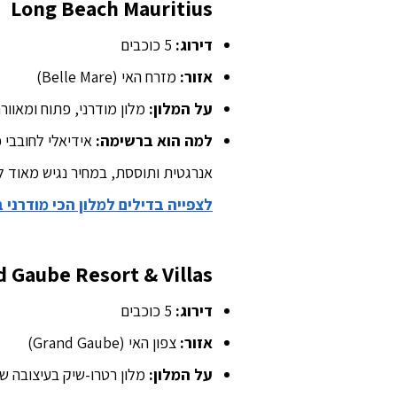
Long Beach Mauritius
דירוג:
5 כוכבים
אזור:
מזרח האי (Belle Mare)
על המלון:
מלון מודרני, פתוח ומאוורר 
למה הוא ברשימה:
אידיאלי לחובבי פ
אנרגטית ותוססת, במחיר נגיש מאוד לדרגת 5 
לצפייה בדילים למלון הכי מודרני 
 Gaube Resort & Villas
דירוג:
5 כוכבים
אזור:
צפון האי (Grand Gaube)
על המלון:
מלון רטרו-שיק בעיצובה של