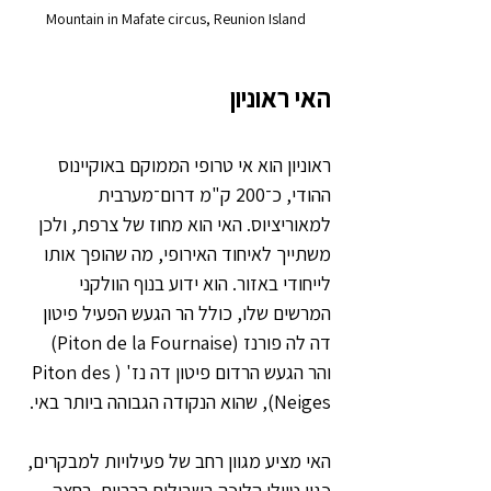
Mountain in Mafate circus, Reunion Island
האי ראוניון
ראוניון הוא אי טרופי הממוקם באוקיינוס 
ההודי, כ־200 ק"מ דרום־מערבית 
למאוריציוס. האי הוא מחוז של צרפת, ולכן 
משתייך לאיחוד האירופי, מה שהופך אותו 
לייחודי באזור. הוא ידוע בנוף הוולקני 
המרשים שלו, כולל הר הגעש הפעיל פיטון 
דה לה פורנז (Piton de la Fournaise) 
והר הגעש הרדום פיטון דה נז' (Piton des 
Neiges), שהוא הנקודה הגבוהה ביותר באי.
האי מציע מגוון רחב של פעילויות למבקרים, 
כגון טיולי הליכה בשבילים הרריים, רחצה 