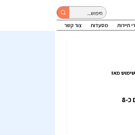
 תיירות
מסעדות
צור קשר
וס (MUR). המטבע נמצא בשימוש מאז 
המטבע המקומי הוא רופי מאוריציני (MUR)  100 רופי מאוריציני שווים כ-8 