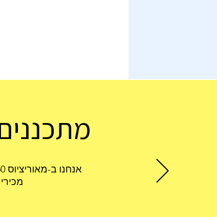
מתכננים 
אנחנו ב-מאוריציוס 360 כאן כדי לחסוך לכם זמן ולהתאים לכם את המלון והטיסה הכי משתלמים.
אובר (Uber) במאוריציוס:
מכירי
המדריך המלא למטייל