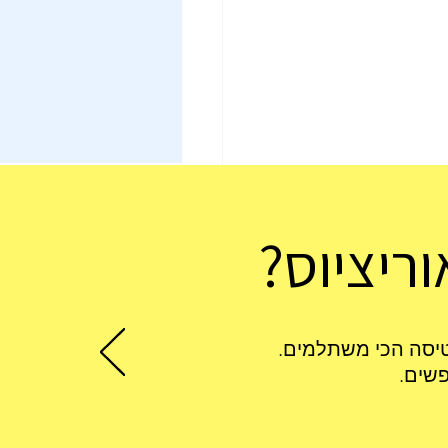
ריציוס?
מן טיסה למאוריציוס
שים.
ל?