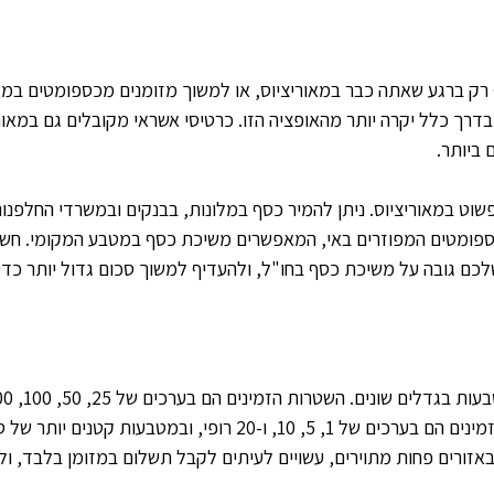
רק ברגע שאתה כבר במאוריציוס, או למשוך מזומנים מכספומטים במאו
רך כלל יקרה יותר מהאופציה הזו. כרטיסי אשראי מקובלים גם במאוריצ
ביותר.
וט במאוריציוס. ניתן להמיר כסף במלונות, בבנקים ובמשרדי החלפנות
כספומטים המפוזרים באי, המאפשרים משיכת כסף במטבע המקומי. חשוב
כם גובה על משיכת כסף בחו"ל, ולהעדיף למשוך סכום גדול יותר כד
ו-2,000 רופי. המטבעות הזמינים הם בערכים של 1, 5, 10, ו-20 רופי, ובמט
באזורים פחות מתוירים, עשויים לעיתים לקבל תשלום במזומן בלבד, ולכ