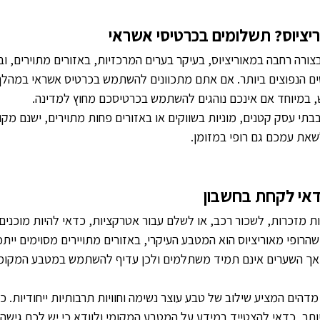
יציוס? תשלומים בכרטיסי אשראי
רה רחבה במאוריציוס, בעיקר בערים המרכזיות, באזורים מתוירים, ובאת
 הנפוצים ביותר. אם אתם מתכוונים להשתמש בכרטיס אשראי במהלך
, במיוחד אם אינכם נוהגים להשתמש בכרטיסכם מחוץ למדינה.
בבתי עסק קטנים, מוניות בשווקים או באזורים פחות מתוירים, ישנם מק
שאת עמכם גם רופי במזומן.
דאי לקחת בחשבון
ת מזכרות, לשכור רכב, או לשלם עבור אטרקציות, כדאי להיות מוכנים 
רופי מאוריציוס הוא המטבע העיקרי, באזורים מתויירים מסוימים ייתכ
, אך השערים אינם תמיד משתלמים ולכן עדיף להשתמש במטבע המקומי
מדהים המציע שילוב של טבע עוצר נשימה וחוויות תרבותיות ייחודיות. כד
תר, כדאי להצטייד במידע על המטבע המקומי ולוודא כי יש לכם גישה נ