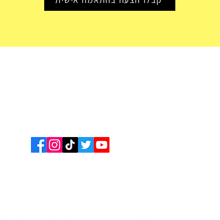
יוס
| |
מלונות זולים
|
מלונות בתקציב בינוני
|
מלונות יוקרה
|
טיסות
|
חופים
|
מס
לולי טיול לדוגמא
|
חבילות נופש
|
שמורות טבע ומסלולי הליכה
|
השכרת רכב
|
יעדים נוספים:
סיישל 360
|
האי ראוניון
|
הצהרת נגישות
|
תנאי שימוש
|
מדיניות פרטיות