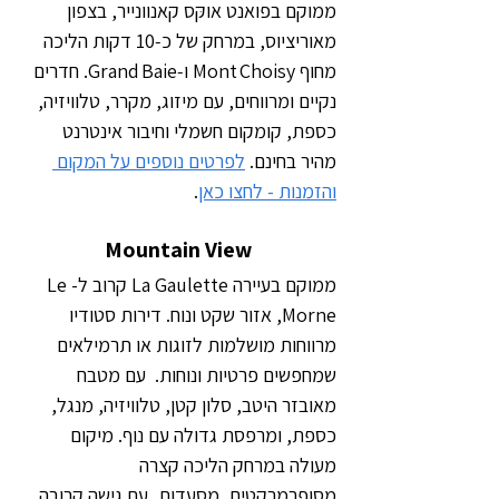
ממוקם בפואנט אוקּס קאנוונייר, בצפון 
מאוריציוס, במרחק של כ‑10 דקות הליכה 
מחוף Mont Choisy ו‑Grand Baie. חדרים 
נקיים ומרווחים, עם מיזוג, מקרר, טלוויזיה, 
כספת, קומקום חשמלי וחיבור אינטרנט 
מהיר בחינם. 
לפרטים נוספים על המקום 
והזמנות - לחצו כאן
.
Mountain View
ממוקם בעיירה La Gaulette קרוב ל-Le 
Morne, אזור שקט ונוח. דירות סטודיו 
מרווחות מושלמות לזוגות או תרמילאים 
שמחפשים פרטיות ונוחות.  עם מטבח 
מאובזר היטב, סלון קטן, טלוויזיה, מנגל, 
כספת, ומרפסת גדולה עם נוף. מיקום 
מעולה במרחק הליכה קצרה 
מסופרמרקטים, מסעדות, עם גישה קרובה 