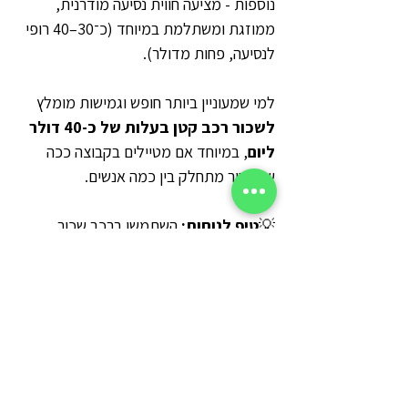
נוספות - מציעה חווית נסיעה מודרנית, 
ממוזגת ומשתלמת במיוחד (כ־30–40 רופי 
לנסיעה, פחות מדולר).
למי שמעוניין ביותר חופש וגמישות מומלץ 
לשכור רכב קטן בעלות של כ-40 דולר 
ליום
, במיוחד אם מטיילים בקבוצה ככה 
שהמחיר מתחלק בין כמה אנשים.
💡
טיפ לנוחות:
 השתמשו ברכב שכור 
לגמישות וחופש לעצור בכל מקום. 
כאן 
תוכלו להזמין רכב שכור במחיר מעולה
.
הערכה יומית לתחבורה חסכונית:
תחבורה ציבורית בלבד – כ- 12 ש"ח 
ליום.
רכב שכור כ- 160 ש"ח ליום.