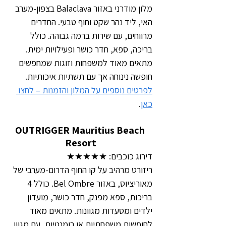
מלון מודרני באזור Balaclava בצפון-מערב 
האי, ליד נהר שקט וחוף טבעי. החדרים 
מרווחים, עם שירות ברמה גבוהה. כולל 
בריכה, ספא, חדר כושר ופעילויות ימית. 
מתאים מאוד למשפחות וזוגות שמחפשים 
חופשה נינוחה אך עם תשתיות איכותיות.
לפרטים נוספים על המלון והזמנות – לחצו 
כאן
.
OUTRIGGER Mauritius Beach 
Resort
דירוג כוכבים: ★★★★★
ריזורט מרהיב על קו החוף הדרום-מערבי של 
מאוריציוס, באזור Bel Ombre. כולל 4 
בריכות, ספא מפנק, חדר כושר, מועדון 
ילדים ומסעדות מגוונות. מתאים מאוד 
לחופשות משפחתיות או רומנטיות, עם מגוון 