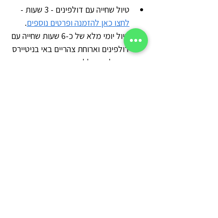
טיול שחייה עם דולפינים - 3 שעות - 
לחצו כאן להזמנה ופרטים נוספים
.
טיול יומי מלא של כ-6 שעות שחייה עם 
דולפינים וארוחת צהריים באי בניטיירס 
יום מלא הכולל שחיית בוקר עם 
דולפינים, ארוחת ברביקיו באי, ושיזוף  
- 
לחצו כאן להזמנה ופרטים נוספים
.
ניתן גם להזמין חוויות פרטיות (כמובן 
יקר יותר) עם דולפינים באמצעות 
סירה מהירה פרטית. - 
לחצו כאן 
להזמנה ופרטים נוספים
.
*כל הפעילויות מפוקחות ומאושרות 
על ידי רשות התיירות של מאוריציוס.
טיפים לטיול מוצלח