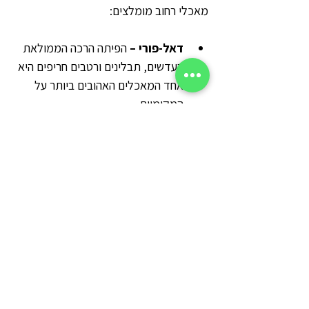
מאכלי רחוב מומלצים:
דאל-פורי –
 הפיתה הרכה הממולאת 
בעדשים, תבלינים ורטבים חריפים היא 
אחד המאכלים האהובים ביותר על 
המקומיים.
רוגאי קריאולי –
 תבשיל עגבניות 
עשיר עם תבלינים, מוגש לרוב עם אורז 
או לחם מקומי.
מרק כדורי דגים Boulet de 
Poisson  –
 כדורי דגים מטוגנים, 
פריכים מבחוץ ורכים מבפנים, מוגשים 
עם רוטב חריף.
סמוסה מאוריציאנית –
 משולשי בצק 
מטוגנים במילוי תפוחי אדמה, גבינה, 
עדשים או בשר עם תבלינים מקומיים.
מין פריט (Mine Frite) –
 אטריות 