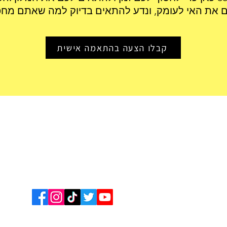
כמה ז
ם את האי לעומק, ונדע להתאים בדיוק למה שאתם מחפ
מישרא
קבלו הצעה בהתאמה אישית
יוס
| |
מלונות זולים
|
מלונות בתקציב בינוני
|
מלונות יוקרה
|
טיסות
|
חופים
|
מס
לולי טיול לדוגמא
|
חבילות נופש
|
שמורות טבע ומסלולי הליכה
|
השכרת רכב
|
יעדים נוספים:
סיישל 360
|
האי ראוניון