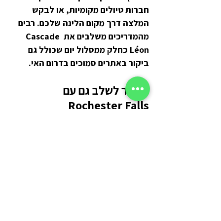
חברות טיולים מקומיות, או לבקש 
המלצה דרך מקום הלינה שלכם. רבים 
מהמדריכים משלבים את Cascade 
Léon כחלק ממסלול יום שכולל גם 
ביקור באתרים סמוכים בדרום האי.
אפשר לשלב גם עם  
Rochester Falls
אם אתם כבר נמצאים באזור הדרום של 
מאוריציוס, אפשר לשלב את Cascade 
Léon עם 
Rochester Falls
,  אחד המפלים 
המפורסמים באי. מדובר במפל נגיש יותר, 
אך מרהיב ביופיו, המפורסם בקירות הבזלת 
המרובעים שמקיפים אותו. הביקור בשני 
האתרים ביום אחד מתאים במיוחד בגלל 
שהם יחסית קרובים אחד לשני.