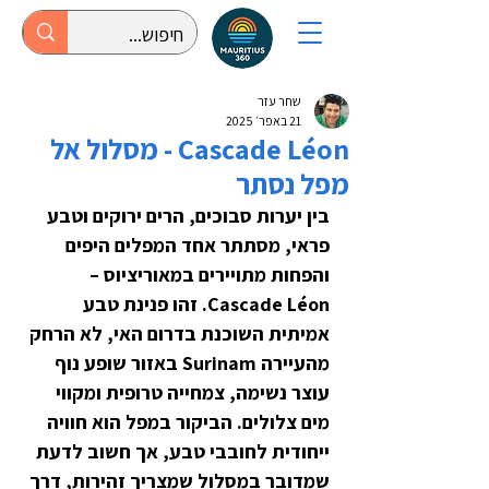
שחר עזר
21 באפר׳ 2025
Cascade Léon - מסלול אל
מפל נסתר
בין יערות סבוכים, הרים ירוקים וטבע 
פראי, מסתתר אחד המפלים היפים 
והפחות מתויירים במאוריציוס – 
Cascade Léon. זהו פנינת טבע 
אמיתית השוכנת בדרום האי, לא הרחק 
מהעיירה Surinam באזור שופע נוף 
עוצר נשימה, צמחייה טרופית ומקווי 
מים צלולים. הביקור במפל הוא חוויה 
ייחודית לחובבי טבע, אך חשוב לדעת 
שמדובר במסלול שמצריך זהירות, דרך 