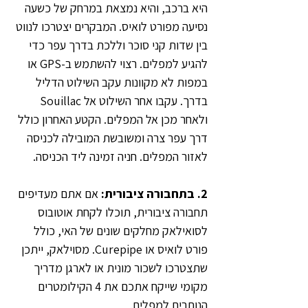
היא ברכב, והיא נמצאת במרחק של כשעה 
נסיעה מפורט לואיס. המבקרים יצטרכו לנווט 
בין שדות קני סוכר וללכת בדרך עפר כדי 
להגיע למפלים. רצוי להשתמש ב-GPS או 
במפות לא מקוונות עקב השילוט הדליל 
בדרך. עקבו אחר השילוט אל Souillac 
ולאחר מכן אל המפלים. הקטע האחרון כולל 
דרך עפר צרה ומשובשת המובילה לכניסה 
לאזור המפלים. חניה זמינה ליד הכניסה.
2. בתחבורה ציבורית:
 אם אתם מעדיפים 
תחבורה ציבורית, תוכלו לקחת אוטובוס 
לסואילאק מחלקים שונים של האי, כולל 
פורט לואיס או Curepipe. מסוילאק, ייתכן 
שתצטרכו לשכור מונית או לארגן מדריך 
מקומי שייקח אתכם את 4 הקילומטרים 
הנותרים למפלים.