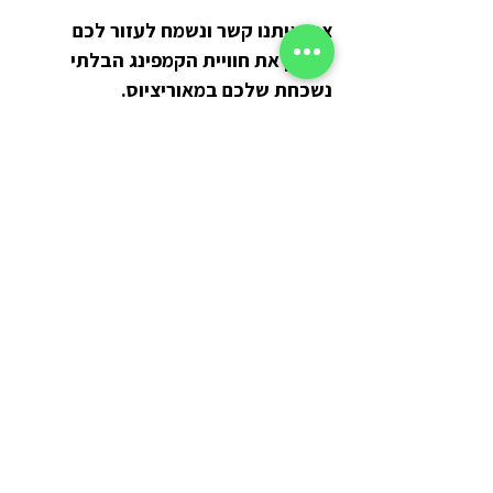
צרו איתנו קשר ונשמח לעזור לכם 
לתכנן את חוויית הקמפינג הבלתי 
נשכחת שלכם במאוריציוס.
https://www.youtube.com/watch?v=r9jo1FL-4uQ
https://www.youtube.com/watch?
v=qgTolSBeWgo 