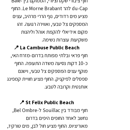
חוף ציבורי שקט וציורי, הממוקם בין Baie-
du-Cap להר Le Morne Brabant. החוף 
מציע מים רדודים, נוף הררי מרהיב, עצים 
המספקים צל טבעי, ואווירה רגועה. זהו 
מקום אידיאלי להקמת אוהל וליהנות 
משקיעות עוצרות נשימה. 
📍 La Cambuse Public Beach
חוף פראי ובלתי מפותח בדרום-מזרח האי, 
כ-10 דקות נסיעה משדה התעופה. החוף 
מוקף עצים המספקים צל טבעי, וישנם 
ספסלים לפיקניק. החוף מציע חוויית קמפינג 
אותנטית וקרובה לטבע.
📍 St Felix Public Beach
חוף מבודד בין Souillac ל-Bel Ombre, 
נחשב לאחד החופים היפים בדרום 
מאוריציוס. החוף מציע חול לבן, מים טורקיז, 