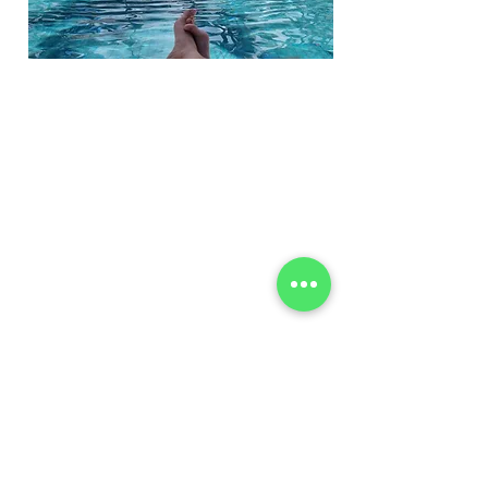
מלונות
|
אטרקציות
|
הזמנת טיסה למאוריציוס
| |
מלונות זולים
|
מלונות בתקציב בינוני
|
מלונות
יוקרה
|
טיסות
|
חופים
|
מסעדות
|
קבלת הצעת
מחיר למלונות וטיסות למאוריציוס
|
מסלולי טיול
לדוגמא
|
חבילות נופש
|
שמורות טבע ומסלולי
הליכה
|
השכרת רכב
|
מפלים
|
אודות
יעדים נוספים:
סיישל 360
|
האי ראוניון
|
הצהרת נגישות
|
תנאי שימוש
|
מדיניות פרטיות