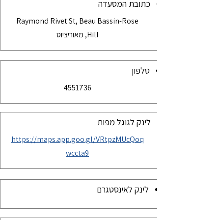
כתובת המסעדה
Raymond Rivet St, Beau Bassin-Rose
Hill, מאוריציוס
טלפון
4551736
לינק לגוגל מפות
https://maps.app.goo.gl/VRtpzMUcQoq
wccta9
לינק לאינסטגרם