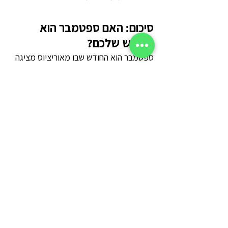
סיכום: האם ספטמבר הוא 
החודש שלכם?
ספטמבר הוא החודש שבו מאוריציוס מציגה 
את הצד האלגנטי והנינוח ביותר שלה. עם 
שילוב של יובש, טמפרטורות אביביות וים 
צלול, זהו יעד אידיאלי למי שרוצה חופשה 
מגוונת שכוללת גם חופים וגם הרפתקאות 
בטבע. אם אתם מחפשים לברוח מהחגים 
בארץ אל גן עדן טרופי – ספטמבר הוא 
התשובה.
רוצים חופשה מושלמת? 
לחצו כאן 
לקבלת הצעה מהמומחים של 
מאוריציוס 360