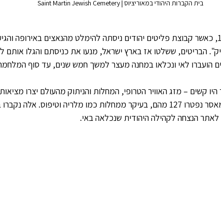
בית הקברות היהודי במאוריציוס | Saint Martin Jewish Cemetery
הסיפור מתחיל בשנת 1940, כאשר קבוצת פליטים יהודים ניסתה להימלט מהנאצים באירופה 
ק". הבריטים, ששלטו אז בארץ ישראל, מנעו את כניסתם והגלו אותם למ
 הועברו לאי ונכלאו במחנה מעצר למשך חמש שנים, עד סוף המלחמה ב-45
היו קשים – מזג האוויר הטרופי, המחלות והניתוק מהעולם יצרו מציאות
הפליטים. במהלך שנות המאסר נפטרו 127 מהם, בעיקר ממחלות כמו מלריה וטיפוס. אלה
לאתר הנצחה לקהילה היהודית שנכלאה באי.