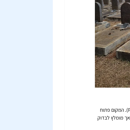
בית הקברות ממוקם באזור Saint Martin, כ-10 ק"מ מדרום לעיר הבירה פורט לואי (Port Louis). המקום פתוח 
ד 13:00, סגור: חגים ויום כיפור. אך מומלץ לבדוק 