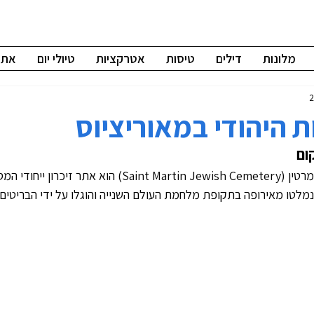
מלונות
דילים
טיסות
אטרקציות
טיולי יום
אתרי
 היהודי במאוריציוס
ום
בית הקברות היהודי בסנט מרטין (Saint Martin Jewish Cemetery)