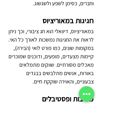
וחברים, כסימן לשפע ולשגשוג.
חגיגות במאוריציוס
במאוריציוס, דיוואלי הוא חג ציבורי, וכך ניתן 
לראות את החגיגות נמשכות לאורך כל האי. 
במקומות שונים, כמו פורט לואי (הבירה), 
קיימות מצעדים, מופעים, ודוכנים שמוכרים 
מאכלים מסורתיים. שווקים מתמלאים 
באורות, אנשים מתלבשים בבגדים 
צבעוניים, והאוירה שוקקת חיים.
מסיבות ופסטיבלים
במהלך חג דיוואלי, ישנן מופעים חופשיים 
ברחובות, בהם מופיעים אמנים, מקומיים 
ותיירים כאחד. פסטיבלים כאלו מציעים 
הופעות חיות, ריקודים מסורתיים ושירה, 