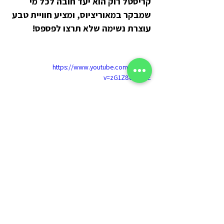
קריסטל רוק הוא יעד חובה לכל מי 
שמבקר במאוריציוס, ומציע חוויית טבע 
עוצרת נשימה שלא תרצו לפספס!
https://www.youtube.com/watch?
v=zG1Z8d3T82E
אטרקציות
מערב
דרום
טבע
טיולי יום
אטרקציות
הצג הכול
פוסטים קשורים